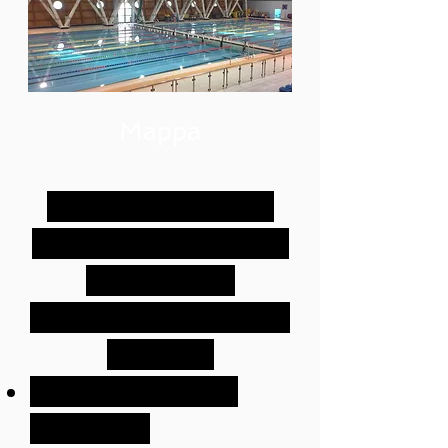
Mappa
NUOTO LIBERO
Piscina comunale di
Terramaini
Via Roberto Pisano
Cagliari
Nessun costo di
iscrizione