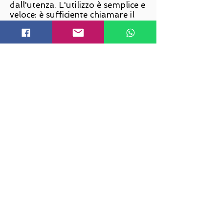
dall'utenza. L'utilizzo è semplice e
veloce: è sufficiente chiamare il
numero verde
800259745
e
seguire le indicazioni
dell'operatore.
DOCUMENTAZIONE
Gli utenti che rientrano in una
delle categorie indicate potranno
recarsi direttamente in spiaggia
portando con sé:
copia fotostatica della
documentazione attestante la
propria l’invalidità
copia fotostatica di un
documento d’identità in corso
Tale documentazione dovrà
essere consegnata al personale di
cassa che provvederà a inoltrarla
agli uffici per il rilascio di una
tessera di sconto valida per tutta
la stagione balneare 2026.