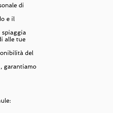
sonale di
o e il
i spiaggia
i alle tue
onibilità del
i, garantiamo
ule: