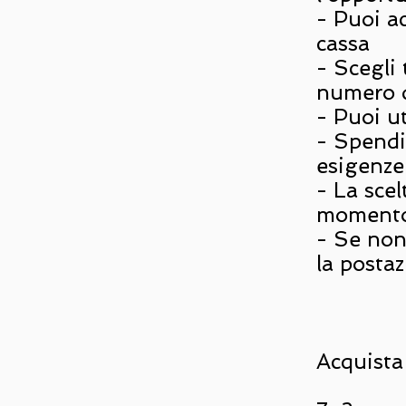
- Puoi ac
cassa
- Scegli 
numero d
- Puoi ut
- Spendi 
esigenze
- La scel
moment
- Se non
la posta
Acquista