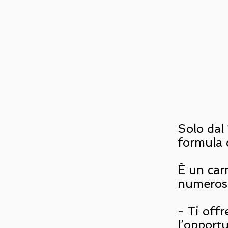
Solo dal 
formula c
È un carn
numerosi
- Ti off
l’opport