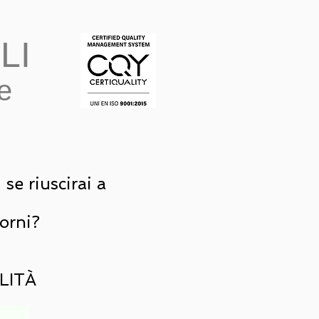
LI
le
se riuscirai a
iorni?
LITÀ